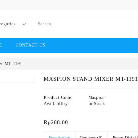
tegories
E
CONTACT US
er MT-1191
MASPION STAND MIXER MT-1191
Product Code:
Maspion
Availability:
In Stock
Rp288.00
Description
Reviews (0)
Pesan Disini