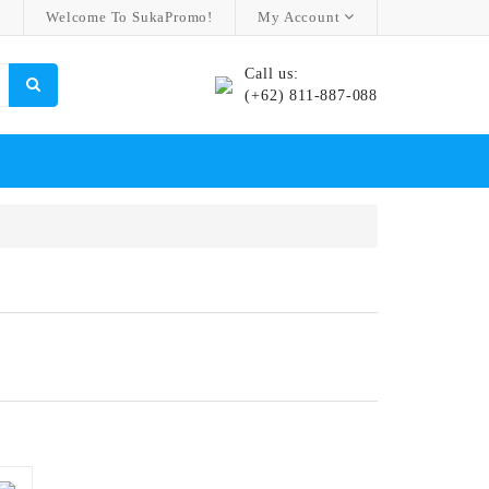
Welcome To SukaPromo!
My Account
Call us:
(+62) 811-887-088