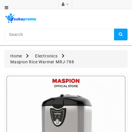
Category
Automotive
Electronics
Health
Home
Electronics
&
Maspion Rice Warmer MRJ-788
Beauty
Food
&
Beverages
Fashion
Retail
Home
&