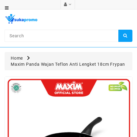
Category
Automotive
Electronics
Health
Home
&
Maxim Panda Wajan Teflon Anti Lengket 18cm Frypan
Beauty
Food
&
Beverages
Fashion
Retail
Home
&